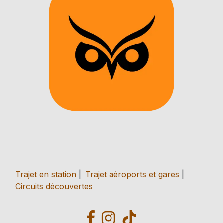
Trajet en station
|
Trajet aéroports et gares
|
Circuits découvertes